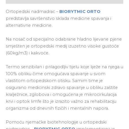
Ortopedski nadmadrac –
BIORYTMIC ORTO
predstavlja savršenstvo sklada medicine spavanja i
alternativne medicine.
Na nosač od specijalno odabrane hladno lijevane pjene
smješten je ortopedski medij izuzetno visoke gustoće
(60kg/m3) i kakvoće.
Termo senzibilan i prilagodljiv tijelu koje liježe na njega u
100% obliku čime omogućava spavanje u svom
vlastitom ortopedskom otisku. Samim time je
osigurano medicinski zdravo spavanje u obliku zaštite
kralježnice, zglobova i omogućena je mikrocirkulacija
krvi i optok limfe što je izrazito važno za rehabilitaciju
organizma od dnevnih fizičih i mentalnih napora.
Pomoću njemačke biotehnologije u ortopedski
nadmadrac –
BIORYTMIC ORTO
implementirana je