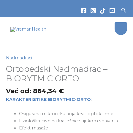
Skip
Sea
to
content
Ortopedski
Nadmadrac
–
Nadmadraci
BIORYTMIC
Ortopedski Nadmadrac –
ORTO
BIORYTMIC ORTO
količina
Već od:
864,34
€
KARAKTERISTIKE BIORYTMIC-ORTO
:
Osigurana mikrocirkulacija krvi i optok limfe
Fiziološka ravnina kralježnice tijekom spavanja
Efekt masaže